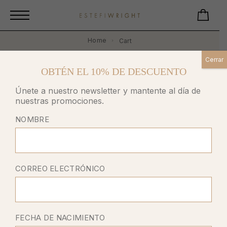
Home
Cart
Cerrar
CART
OBTÉN EL 10% DE DESCUENTO
Únete a nuestro newsletter y mantente al día de
nuestras promociones.
NOMBRE
CORREO ELECTRÓNICO
Your Cart Is Currently Empty
FECHA DE NACIMIENTO