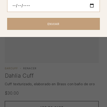
EARCUFF
RENACER
Dahlia Cuff
Cuff texturizado, elaborado en Brass con baño de oro
$
30.00