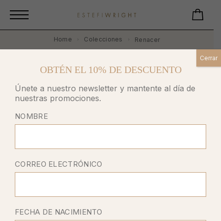
Home
Colecciones
Renacer
Cerrar
RENACER
OBTÉN EL 10% DE DESCUENTO
Únete a nuestro newsletter y mantente al día de
nuestras promociones.
Showing 1–12 of 15 results
NOMBRE
FILTER
CORREO ELECTRÓNICO
FECHA DE NACIMIENTO