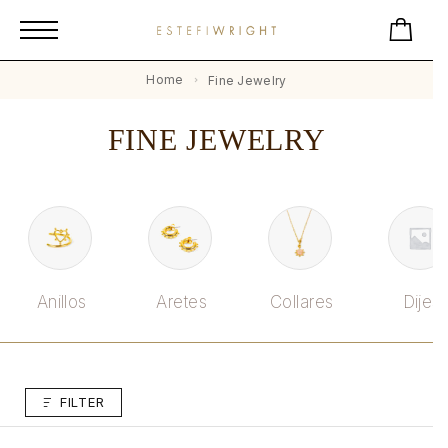
Home
Fine Jewelry
FINE JEWELRY
Anillos
Aretes
Collares
Dijes
FILTER