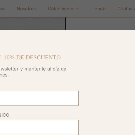
cio
Nosotros
Colecciones
Tienda
Contact
Home
Collares
3D Hea
L 10% DE DESCUENTO
wsletter y mantente al día de
nes.
$
75.00
Collar con dije de 
baño de oro
NICO
Tamaño de dije: 15
OUT OF STOCK