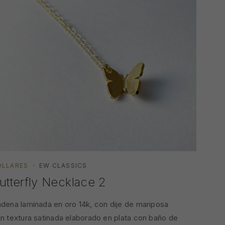
OLLARES
EW CLASSICS
COLLA
utterfly Necklace 2
Cora
dena laminada en oro 14k, con dije de mariposa
Cadena
n textura satinada elaborado en plata con baño de
pequeñ