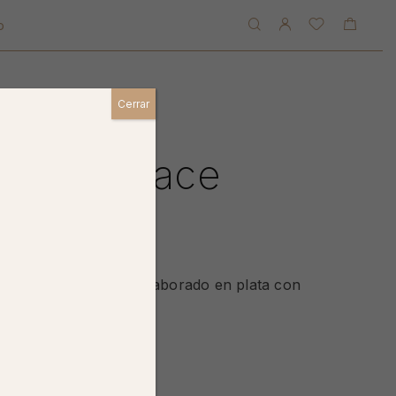
o
Cerrar
3D Heart Necklace
rt Necklace
corazón Estefi en 3D elaborado en plata con
 x 18 mm