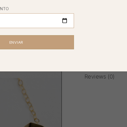
ENTO
ADD TO WISHLIST
SKU:
CAPB54
CA
COLECCIÓN:
EW SIG
Additional Info
Reviews (0)