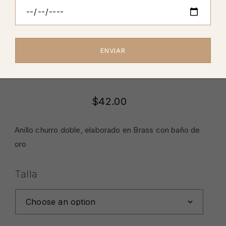
Home
Anillos
Anillo Churro doble
Anillo Churro Doble
$
42.00
Anillo churro doble, elaborado en Brass con baño de
oro
Talla