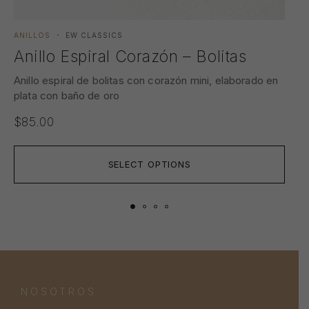
ANILLOS
EW CLASSICS
ANI
Anillo Espiral Corazón – Bolitas
An
Anillo espiral de bolitas con corazón mini, elaborado en
Ani
plata con baño de oro
con
$
85.00
$
3
SELECT OPTIONS
NOSOTROS