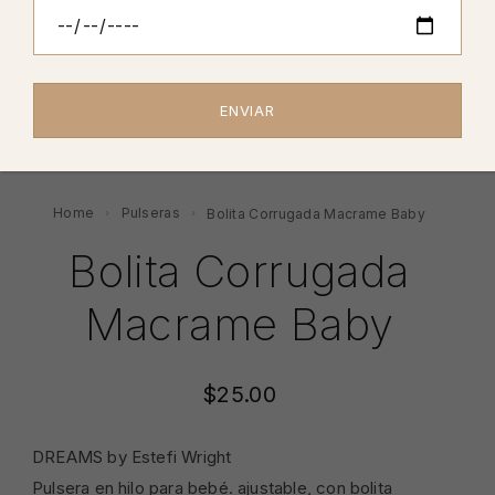
Home
Pulseras
Bolita Corrugada Macrame Baby
Bolita Corrugada
Macrame Baby
$
25.00
DREAMS by Estefi Wright
Pulsera en hilo para bebé. ajustable, con bolita