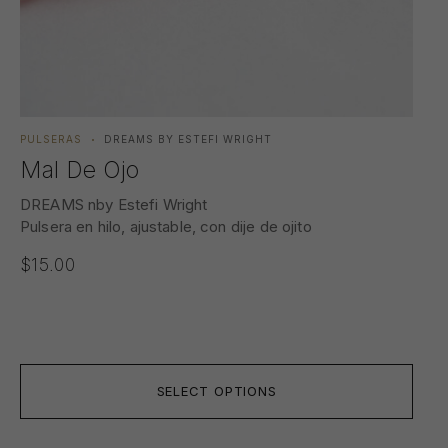
PULSERAS
DREAMS BY ESTEFI WRIGHT
PUL
Mal De Ojo
Tú
DREAMS nby Estefi Wright
DRE
Pulsera en hilo, ajustable, con dije de ojito
Pul
Muj
$
15.00
14k
Hom
$
3
SELECT OPTIONS