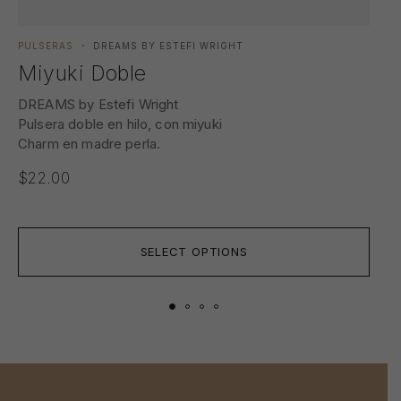
PULSERAS
DREAMS BY ESTEFI WRIGHT
PUL
Miyuki Doble
Ma
DREAMS by Estefi Wright
DRE
Pulsera doble en hilo, con miyuki
Pul
Charm en madre perla.
$
1
$
22.00
SELECT OPTIONS