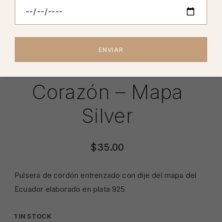
Home
Pulseras
Ecuador en tu corazón – Mapa silver
Ecuador En Tu
Corazón – Mapa
Silver
$
35.00
Pulsera de cordón entrenzado con dije del mapa del
Ecuador elaborado en plata 925
1 IN STOCK