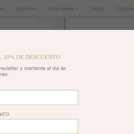
cio
Nosotros
Colecciones
Tienda
Contact
Home
Aretes
Mi
Mini A
L 10% DE DESCUENTO
wsletter y mantente al día de
Bright 
nes.
$
35.00
Corazon almendrado
NICO
OUT OF STOCK