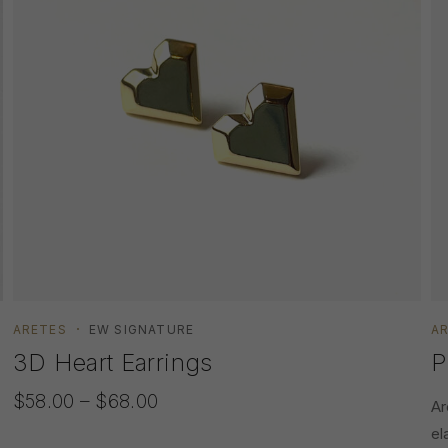
ARETES
EW SIGNATURE
A
3D Heart Earrings
P
$
58.00
–
$
68.00
Ar
el