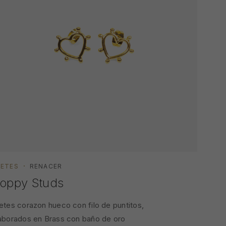
RETES
RENACER
ARETE
oppy Studs
Chu
etes corazon hueco con filo de puntitos,
Chunky
aborados en Brass con baño de oro
baño d