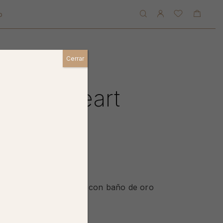
o
Cerrar
ni almond heart bright stud
lmond Heart
Stud
 + brillito, elaborado con baño de oro