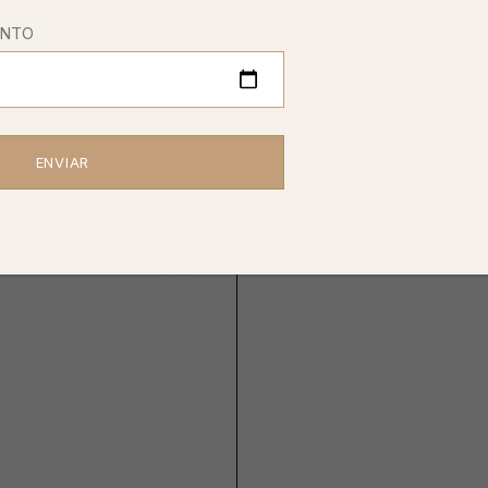
ENTO
ADD TO WISHLIST
SKU:
ARPB149
C
Additional Info
Reviews (0)